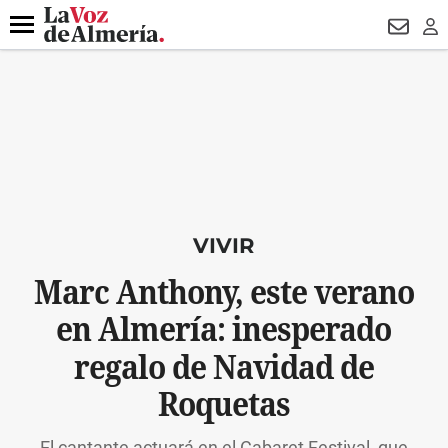
DESTACADO
HOSPITAL PONIENTE
ECLIPSE
DRON UDA
Menú
NEWSL
LO
VIVIR
Marc Anthony, este verano
en Almería: inesperado
regalo de Navidad de
Roquetas
El cantante actuará en el Cabaret Festival, que