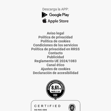
a
a
a
a
a
Facebook
X
Instagram
TikTok
Linkedin
Descarga la APP:
de
de
de
de
de
La
La
La
La
La
Voz
Voz
Voz
Voz
Voz
de
de
de
de
de
Almería
Almería
Almería
Almería
Almería
Aviso legal
Política de privacidad
Política de cookies
Condiciones de los servicios
Política de privacidad en RRSS
Contacto
Publicidad
Reglamento UE 2024/1083
Canal ético
Ajustes de cookies
Declaración de accesibilidad