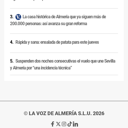
La casa histórica de Almería que ya siguen más de
200.000 personas: así avanza su gran reforma
Rápida y sana: ensalada de patata para este jueves
Suspenden dos noches consecutivas el vuelo que une Sevilla
y Almería por “una incidencia técnica”
© LA VOZ DE ALMERÍA S.L.U. 2026
Ir
Ir
Ir
Ir
Ir