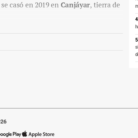
n se casó en 2019 en
Canjáyar
, tierra de
m
h
s
d
026