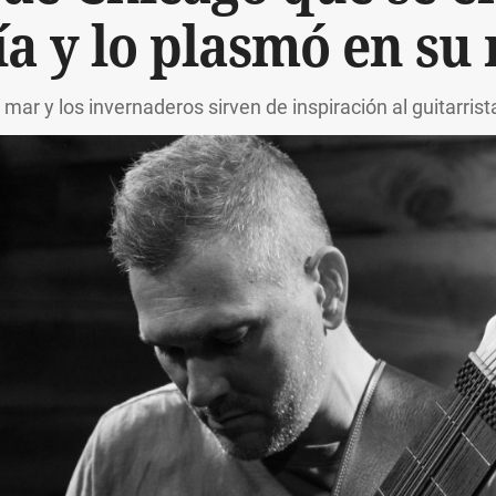
a y lo plasmó en su
el mar y los invernaderos sirven de inspiración al guitarris