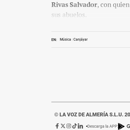
Rivas Salvador
, con quie
sus abuelos.
Música
Canjáyar
EN:
© LA VOZ DE ALMERÍA S.L.U. 2
Ir
Ir
Ir
Ir
Ir
Descarga la APP: