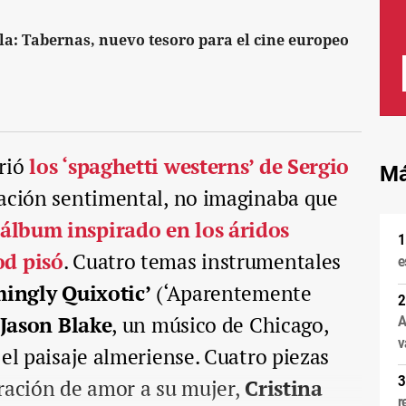
ula: Tabernas, nuevo tesoro para el cine europeo
rió
los
‘spaghetti westerns’ de Sergio
Má
ucación sentimental, no imaginaba que
álbum inspirado en los áridos
od pisó
. Cuatro temas instrumentales
e
ingly Quixotic’
(‘Aparentemente
Jason Blake
, un músico de Chicago,
A
v
 el paisaje almeriense. Cuatro piezas
ración de amor a su mujer,
Cristina
r