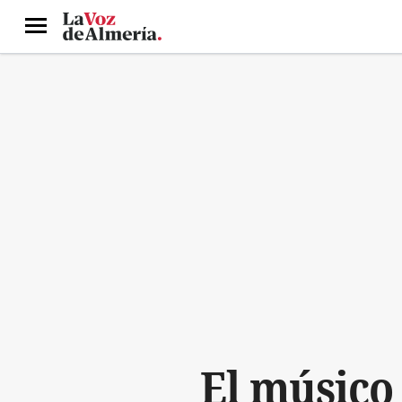
Menú
El músico