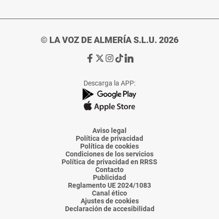
© LA VOZ DE ALMERÍA S.L.U. 2026
Ir
Ir
Ir
Ir
Ir
a
a
a
a
a
Facebook
X
Instagram
TikTok
Linkedin
Descarga la APP:
de
de
de
de
de
La
La
La
La
La
Voz
Voz
Voz
Voz
Voz
de
de
de
de
de
Almería
Almería
Almería
Almería
Almería
Aviso legal
Política de privacidad
Política de cookies
Condiciones de los servicios
Política de privacidad en RRSS
Contacto
Publicidad
Reglamento UE 2024/1083
Canal ético
Ajustes de cookies
Declaración de accesibilidad