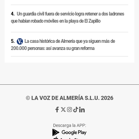
Un guardia civil fuera de servicio logra retener a dos ladrones
que habían robado móviles en la playa de El Zapillo
La casa histórica de Almería que ya siguen más de
200.000 personas: así avanza su gran reforma
© LA VOZ DE ALMERÍA S.L.U. 2026
Ir
Ir
Ir
Ir
Ir
a
a
a
a
a
Facebook
X
Instagram
TikTok
Linkedin
Descarga la APP:
de
de
de
de
de
La
La
La
La
La