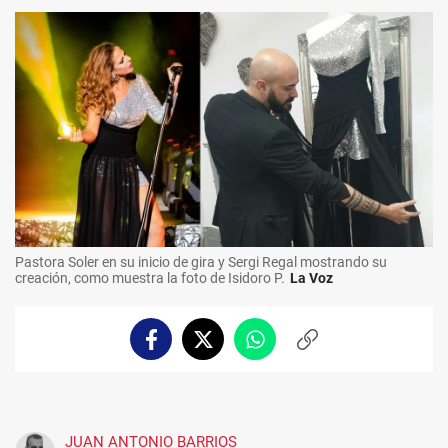
Pastora Soler en su inicio de gira y Sergi Regal mostrando su
creación, como muestra la foto de Isidoro P.
La Voz
Facebook
Twitter
Whatsapp
Copiar
enlace
JUAN ANTONIO BARRIOS