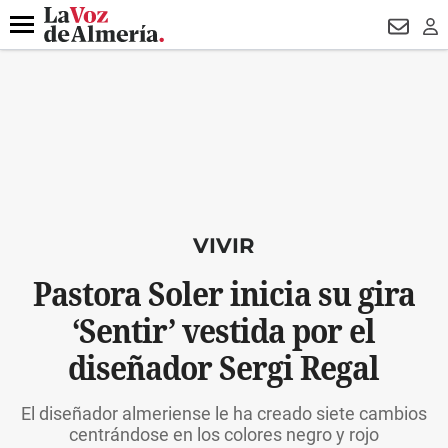
DESTACADO
MACROOPERACIÓN
FERIA
TURISMO
JUI
Menú
NEWSL
LO
VIVIR
Pastora Soler inicia su gira
‘Sentir’ vestida por el
diseñador Sergi Regal
El diseñador almeriense le ha creado siete cambios
centrándose en los colores negro y rojo