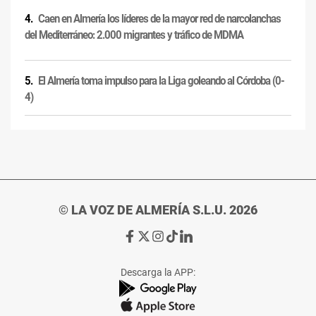
Caen en Almería los líderes de la mayor red de narcolanchas
del Mediterráneo: 2.000 migrantes y tráfico de MDMA
El Almería toma impulso para la Liga goleando al Córdoba (0-
4)
© LA VOZ DE ALMERÍA S.L.U. 2026
Ir
Ir
Ir
Ir
Ir
a
a
a
a
a
Facebook
X
Instagram
TikTok
Linkedin
Descarga la APP:
de
de
de
de
de
La
La
La
La
La
Voz
Voz
Voz
Voz
Voz