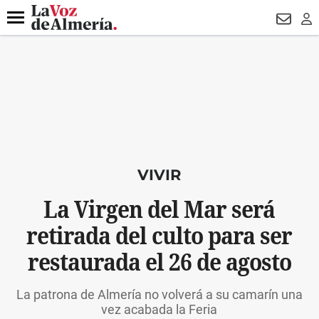
DESTACADO
MACROOPERACIÓN
FERIA
TURISMO
JUI
Menú
NEWSL
LO
VIVIR
La Virgen del Mar será
retirada del culto para ser
restaurada el 26 de agosto
La patrona de Almería no volverá a su camarín una
vez acabada la Feria