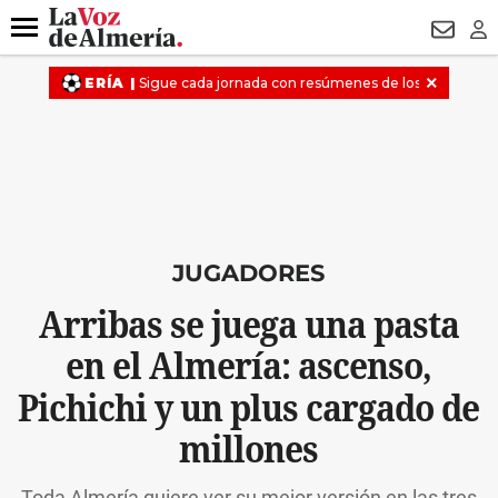
DESTACADO
VOTO FEMENINO
ORGULLO VERA
TRIBUNA
Menú
NEWSL
LO
JUGADORES
Arribas se juega una pasta
en el Almería: ascenso,
Pichichi y un plus cargado de
millones
Toda Almería quiere ver su mejor versión en las tres