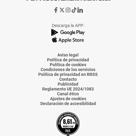
Ir
Ir
Ir
Ir
Ir
a
a
a
a
a
Facebook
X
Instagram
TikTok
Linkedin
Descarga la APP:
de
de
de
de
de
La
La
La
La
La
Voz
Voz
Voz
Voz
Voz
de
de
de
de
de
Almería
Almería
Almería
Almería
Almería
Aviso legal
Política de privacidad
Política de cookies
Condiciones de los servicios
Política de privacidad en RRSS
Contacto
Publicidad
Reglamento UE 2024/1083
Canal ético
Ajustes de cookies
Declaración de accesibilidad