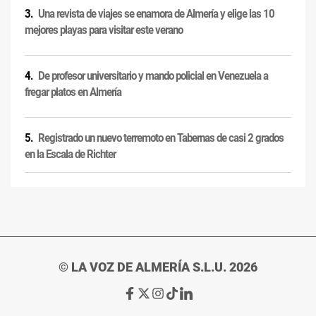
Una revista de viajes se enamora de Almería y elige las 10
mejores playas para visitar este verano
De profesor universitario y mando policial en Venezuela a
fregar platos en Almería
Registrado un nuevo terremoto en Tabernas de casi 2 grados
en la Escala de Richter
© LA VOZ DE ALMERÍA S.L.U. 2026
Ir
Ir
Ir
Ir
Ir
a
a
a
a
a