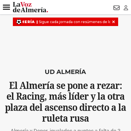
DESTACADO
VOTO FEMENINO
ORGULLO VERA
TRIBUNA
Menú
NEWSL
LO
UD ALMERÍA
El Almería se pone a rezar:
el Racing, más líder y la otra
plaza del ascenso directo a la
ruleta rusa
Almería y Depor, igualados a puntos a falta de 3