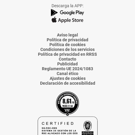
Facebook
X
Instagram
TikTok
Linkedin
Descarga la APP:
de
de
de
de
de
La
La
La
La
La
Voz
Voz
Voz
Voz
Voz
de
de
de
de
de
Almería
Almería
Almería
Almería
Almería
Aviso legal
Política de privacidad
Política de cookies
Condiciones de los servicios
Política de privacidad en RRSS
Contacto
Publicidad
Reglamento UE 2024/1083
Canal ético
Ajustes de cookies
Declaración de accesibilidad