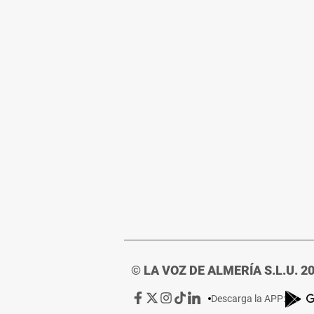
© LA VOZ DE ALMERÍA S.L.U. 2
Ir
Ir
Ir
Ir
Ir
Descarga la APP:
a
a
a
a
a