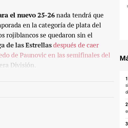
ara el nuevo 25-26
nada tendrá que
mporada en la categoría de plata del
os rojiblancos se quedaron sin el
ga de las Estrellas
después de caer
edo de Paunovic en las semifinales del
Má
ra División.
s
d
e