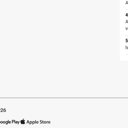
A
A
v
h
026