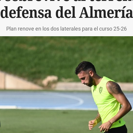
defensa del Almerí
Plan renove en los dos laterales para el curso 25-26