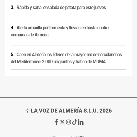
Rápida y sana: ensalada de patata para este jueves
Alerta amarilla por tormenta y lluvias en hasta cuatro
comarcas de Almería
Caen en Almería los líderes de la mayor red de narcolanchas
del Mediterráneo: 2.000 migrantes y tráfico de MDMA
© LA VOZ DE ALMERÍA S.L.U. 2026
Ir
Ir
Ir
Ir
Ir
a
a
a
a
a
Facebook
X
Instagram
TikTok
Linkedin