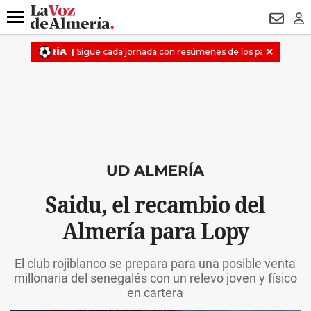
DESTACADO
VOTO FEMENINO
ORGULLO VERA
TRIBUNA
Menú
NEWSL
LO
UD ALMERÍA
Saidu, el recambio del
Almería para Lopy
El club rojiblanco se prepara para una posible venta
millonaria del senegalés con un relevo joven y físico
en cartera