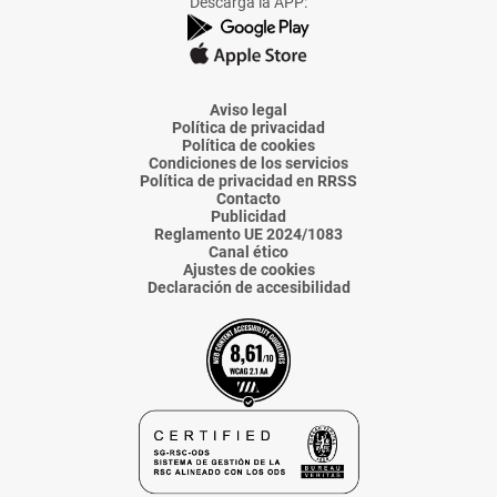
Descarga la APP:
de
de
de
de
de
La
La
La
La
La
Voz
Voz
Voz
Voz
Voz
de
de
de
de
de
Almería
Almería
Almería
Almería
Almería
Aviso legal
Política de privacidad
Política de cookies
Condiciones de los servicios
Política de privacidad en RRSS
Contacto
Publicidad
Reglamento UE 2024/1083
Canal ético
Ajustes de cookies
Declaración de accesibilidad