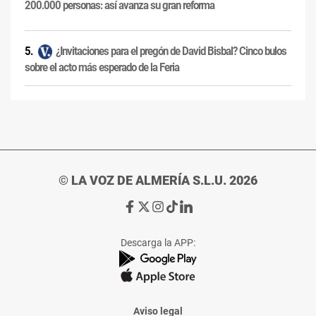
200.000 personas: así avanza su gran reforma
¿Invitaciones para el pregón de David Bisbal? Cinco bulos
sobre el acto más esperado de la Feria
© LA VOZ DE ALMERÍA S.L.U. 2026
Ir
Ir
Ir
Ir
Ir
a
a
a
a
a
Facebook
X
Instagram
TikTok
Linkedin
Descarga la APP:
de
de
de
de
de
La
La
La
La
La
Voz
Voz
Voz
Voz
Voz
de
de
de
de
de
Almería
Almería
Almería
Almería
Almería
Aviso legal