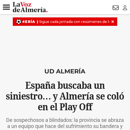
DESTACADO
ROBOS
PREGÓN BISBAL
CONDENADOS
Menú
NEWSL
LO
UD ALMERÍA
España buscaba un
siniestro… y Almería se coló
en el Play Off
De sospechosos a blindados: la provincia se abraza
a un equipo que hace del sufrimiento su bandera y