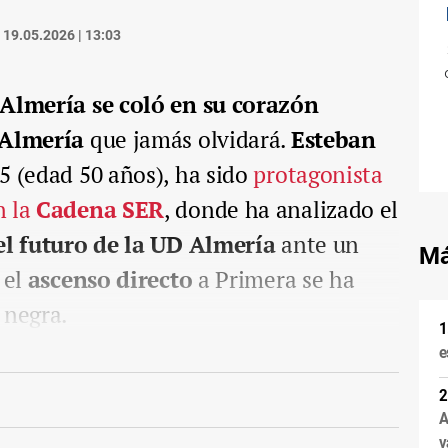
19.05.2026 | 13:03
Almería se coló en su corazón
 Almería
que jamás olvidará.
Esteban
75 (edad 50 años), ha sido
protagonista
 la
Cadena SER
, donde ha analizado el
el futuro de la UD Almería
ante un
Má
 el
ascenso directo
a Primera se ha
 negra.
e
A
v