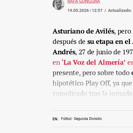
RAFA GÓNGORA
19.05.2026 | 12:57
Actualizado:
Asturiano de Avilés
, pero
después de
su etapa en el
Andrés
, 27 de junio de 19
en
‘La Voz del Almería’
en
presente, pero sobre todo
hipotético Play Off, ya que
complicado tras la jornada
Fútbol
Segunda División
EN: