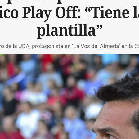
ico Play Off: “Tiene 
plantilla”
ro de la UDA, protagonista en ‘La Voz del Almería’ en la