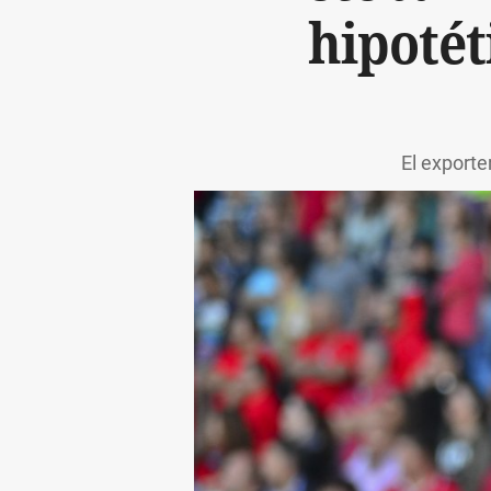
hipotét
El exporte