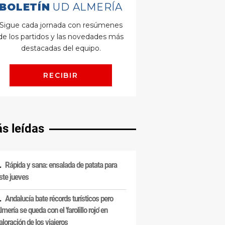
s leídas
Rápida y sana: ensalada de patata para
ste jueves
Andalucía bate récords turísticos pero
lmería se queda con el 'farolillo rojo' en
aloración de los viajeros