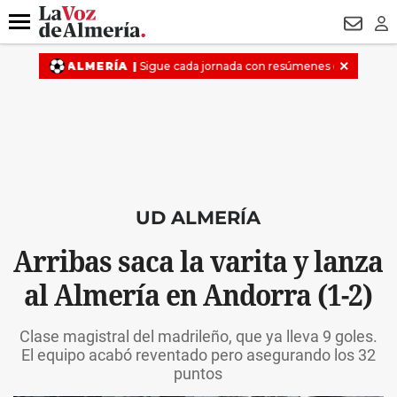
DESTACADO
ROBOS
PREGÓN BISBAL
CONDENADOS
Menú
NEWSL
LO
UD ALMERÍA
Arribas saca la varita y lanza
al Almería en Andorra (1-2)
Clase magistral del madrileño, que ya lleva 9 goles.
El equipo acabó reventado pero asegurando los 32
puntos