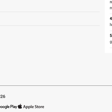
r
m
h
g
026