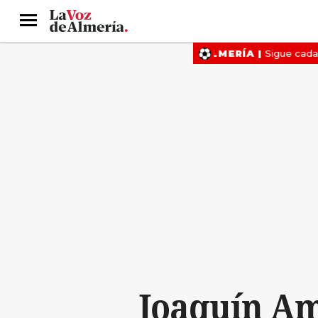
Menú
Joaquín Am