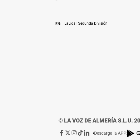
LaLiga
Segunda División
EN:
© LA VOZ DE ALMERÍA S.L.U. 2
Ir
Ir
Ir
Ir
Ir
Descarga la APP:
a
a
a
a
a