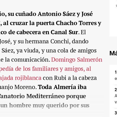
io, su cuñado Antonio Sáez y José
 al cruzar la puerta Chacho Torres y
co de cabecera en Canal Sur
. El
José, y su hermana Conchi, dando
 Sáez, ya viuda, y una cola de amigos
Má
de la comunicación.
Domingo Salmerón
edía de los familiares y amigos, al
ajada rojiblanca
con Rubi a la cabeza
e
Juanjo Moreno.
Toda Almería iba
 Tanatorio Mediterráneo porque
A
v
 un hombre muy querido por sus