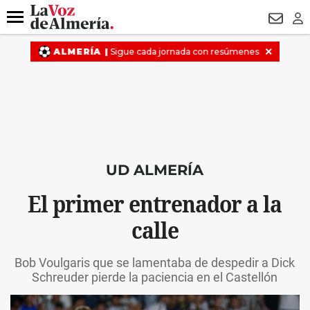
DESTACADO
VOTO FEMENINO
ORGULLO VERA
TRIBUNA
Menú
NEWSL
LO
UD ALMERÍA
El primer entrenador a la
calle
Bob Voulgaris que se lamentaba de despedir a Dick
Schreuder pierde la paciencia en el Castellón