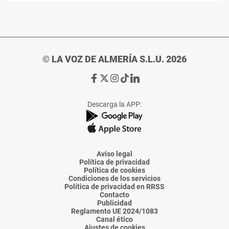
© LA VOZ DE ALMERÍA S.L.U. 2026
Ir
Ir
Ir
Ir
Ir
a
a
a
a
a
Facebook
X
Instagram
TikTok
Linkedin
Descarga la APP:
de
de
de
de
de
La
La
La
La
La
Voz
Voz
Voz
Voz
Voz
de
de
de
de
de
Almería
Almería
Almería
Almería
Almería
Aviso legal
Política de privacidad
Política de cookies
Condiciones de los servicios
Política de privacidad en RRSS
Contacto
Publicidad
Reglamento UE 2024/1083
Canal ético
Ajustes de cookies