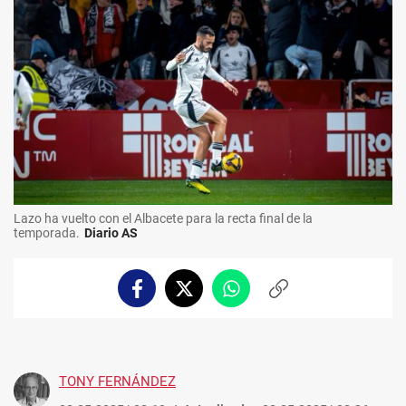
Lazo ha vuelto con el Albacete para la recta final de la
temporada.
Diario AS
Facebook
Twitter
Whatsapp
Copiar
enlace
TONY FERNÁNDEZ