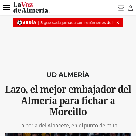
DESTACADO
VOTO FEMENINO
ORGULLO VERA
TRIBUNA
Menú
NEWSL
LO
UD ALMERÍA
Lazo, el mejor embajador del
Almería para fichar a
Morcillo
La perla del Albacete, en el punto de mira