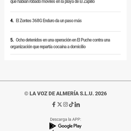
que habían robado móviles en la playa de El Zapillo
El Zontes 368G Enduro da un paso más
Ocho detenidos en una operación en El Puche contra una
organización que repartía cocaína a domicilio
© LA VOZ DE ALMERÍA S.L.U. 2026
Ir
Ir
Ir
Ir
Ir
a
a
a
a
a
Facebook
X
Instagram
TikTok
Linkedin
Descarga la APP:
de
de
de
de
de
La
La
La
La
La