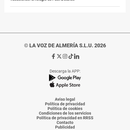
© LA VOZ DE ALMERÍA S.L.U. 2026
Ir
Ir
Ir
Ir
Ir
a
a
a
a
a
Facebook
X
Instagram
TikTok
Linkedin
Descarga la APP:
de
de
de
de
de
La
La
La
La
La
Voz
Voz
Voz
Voz
Voz
de
de
de
de
de
Almería
Almería
Almería
Almería
Almería
Aviso legal
Política de privacidad
Política de cookies
Condiciones de los servicios
Política de privacidad en RRSS
Contacto
Publicidad