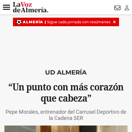
DESTACADO
VOTO FEMENINO
ORGULLO VERA
TRIBUNA
Menú
NEWSL
LO
UD ALMERÍA
“Un punto con más corazón
que cabeza”
Pepe Morales, entrenador del Carrusel Deportivo de
la Cadena SER