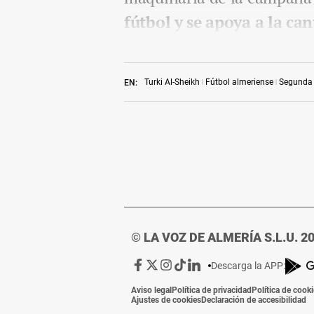
fútbol y se apoya a la can
Turki Al-Sheikh
Fútbol almeriense
Segunda 
EN:
© LA VOZ DE ALMERÍA S.L.U. 2
Ir
Ir
Ir
Ir
Ir
Descarga la APP:
a
a
a
a
a
Aviso legal
Política de privacidad
Política de cook
Facebook
X
Instagram
TikTok
Linkedin
Ajustes de cookies
Declaración de accesibilidad
de
de
de
de
de