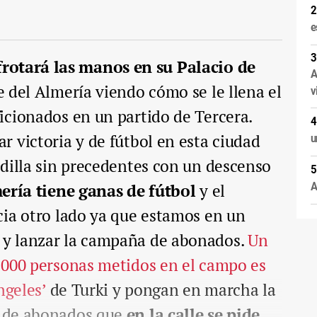
e
frotará las manos en su Palacio de
A
e del Almería viendo cómo se le llena el
v
icionados en un partido de Tercera.
 victoria y de fútbol en esta ciudad
u
dilla sin precedentes con un descenso
A
ría tiene ganas de fútbol
y el
cia otro lado ya que estamos en un
y lanzar la campaña de abonados.
Un
.000 personas metidos en el campo es
Ángeles’
de Turki y pongan en marcha la
 de abonados que
en la calle se pide