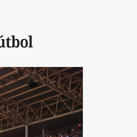
útbol