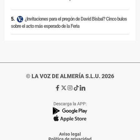
¿Invitaciones para el pregón de David Bisbal? Cinco bulos
sobre el acto más esperado de la Feria
© LA VOZ DE ALMERÍA S.L.U. 2026
Ir
Ir
Ir
Ir
Ir
a
a
a
a
a
Facebook
X
Instagram
TikTok
Linkedin
Descarga la APP:
de
de
de
de
de
La
La
La
La
La
Voz
Voz
Voz
Voz
Voz
de
de
de
de
de
Almería
Almería
Almería
Almería
Almería
Aviso legal
Política de privacidad