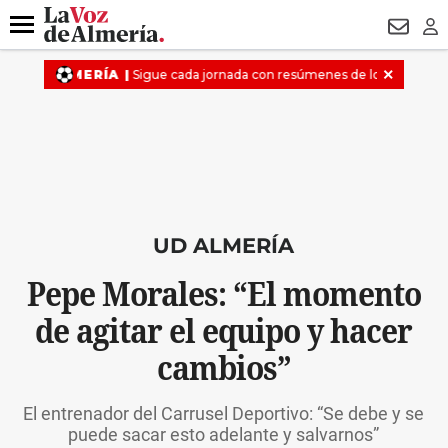
DESTACADO
HOSPITAL PONIENTE
ECLIPSE
DRON UDA
Menú
NEWSL
LO
UD ALMERÍA
Pepe Morales: “El momento
de agitar el equipo y hacer
cambios”
El entrenador del Carrusel Deportivo: “Se debe y se
puede sacar esto adelante y salvarnos”