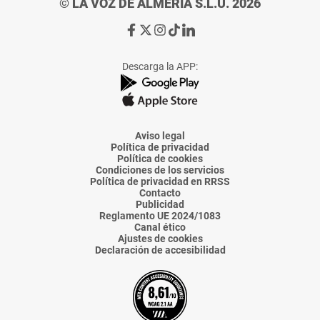
© LA VOZ DE ALMERÍA S.L.U. 2026
Ir
Ir
Ir
Ir
Ir
a
a
a
a
a
Facebook
X
Instagram
TikTok
Linkedin
Descarga la APP:
de
de
de
de
de
La
La
La
La
La
Voz
Voz
Voz
Voz
Voz
de
de
de
de
de
Almería
Almería
Almería
Almería
Almería
Aviso legal
Política de privacidad
Política de cookies
Condiciones de los servicios
Política de privacidad en RRSS
Contacto
Publicidad
Reglamento UE 2024/1083
Canal ético
Ajustes de cookies
Declaración de accesibilidad