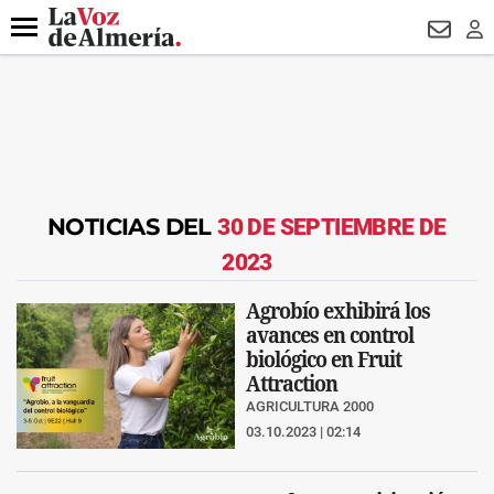
DESTACADO
VOTO FEMENINO
ORGULLO VERA
TRIBUNA
Menú
NEWSL
LO
NOTICIAS DEL
30 DE SEPTIEMBRE DE
2023
Agrobío exhibirá los
avances en control
biológico en Fruit
Attraction
AGRICULTURA 2000
03.10.2023 | 02:14