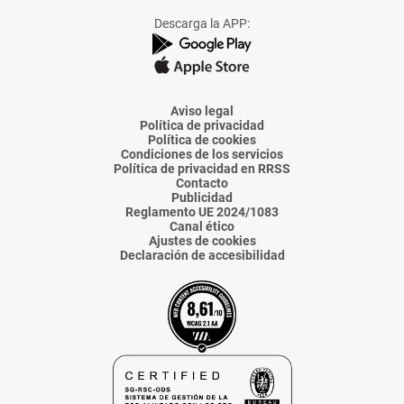
Facebook
X
Instagram
TikTok
Linkedin
Descarga la APP:
de
de
de
de
de
La
La
La
La
La
Voz
Voz
Voz
Voz
Voz
de
de
de
de
de
Almería
Almería
Almería
Almería
Almería
Aviso legal
Política de privacidad
Política de cookies
Condiciones de los servicios
Política de privacidad en RRSS
Contacto
Publicidad
Reglamento UE 2024/1083
Canal ético
Ajustes de cookies
Declaración de accesibilidad