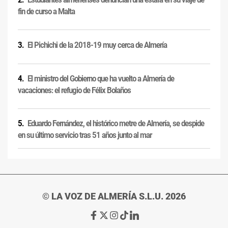
fin de curso a Malta
El Pichichi de la 2018-19 muy cerca de Almería
El ministro del Gobierno que ha vuelto a Almería de
vacaciones: el refugio de Félix Bolaños
Eduardo Fernández, el histórico metre de Almería, se despide
en su último servicio tras 51 años junto al mar
© LA VOZ DE ALMERÍA S.L.U. 2026
Ir
Ir
Ir
Ir
Ir
a
a
a
a
a