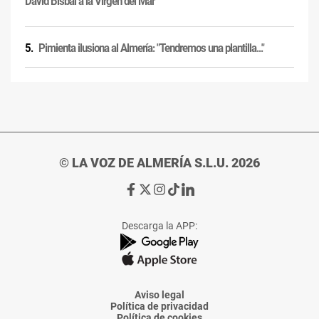
David Bisbal a la Virgen del Mar
Pimienta ilusiona al Almería: "Tendremos una plantilla..."
© LA VOZ DE ALMERÍA S.L.U. 2026
Ir
Ir
Ir
Ir
Ir
a
a
a
a
a
Facebook
X
Instagram
TikTok
Linkedin
Descarga la APP:
de
de
de
de
de
La
La
La
La
La
Voz
Voz
Voz
Voz
Voz
de
de
de
de
de
Almería
Almería
Almería
Almería
Almería
Aviso legal
Política de privacidad
Política de cookies