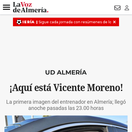
DESTACADO
VOTO FEMENINO
ORGULLO VERA
TRIBUNA
Menú
NEWSL
LO
UD ALMERÍA
¡Aquí está Vicente Moreno!
La primera imagen del entrenador en Almería; llegó
anoche pasadas las 23.00 horas