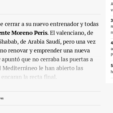
A
v
e cerrar a su nuevo entrenador y todas
r
nte Moreno Peris
. El valenciano, de
m
l-Shabab, de Arabia Saudí, pero una vez
ó no renovar y emprender una nueva
a
P
a
apuntó que no cerraba las puertas a
l Mediterráneo le han abierto las
h
encaran la recta final.
res