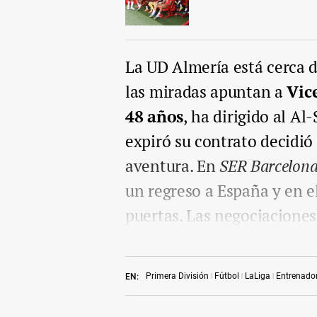
La UD Almería está cerca d
las miradas apuntan a
Vice
48 años
, ha dirigido al A
expiró su contrato decidi
aventura. En
SER Barcelon
un regreso a España y en e
puertas. Las negociaciones 
Primera División
Fútbol
LaLiga
Entrenado
EN: