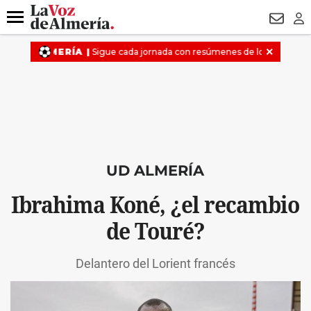
DESTACADO
VOTO FEMENINO
ORGULLO VERA
TRIBUNA
Menú
NEWSL
LO
UD ALMERÍA
Ibrahima Koné, ¿el recambio
de Touré?
Delantero del Lorient francés