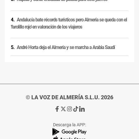
Andalucía bate récords turísticos pero Almería se queda con el
'farolillo rojo' en valoración de los viajeros
André Horta deja el Almería y se marcha a Arabia Saudí
© LA VOZ DE ALMERÍA S.L.U. 2026
Ir
Ir
Ir
Ir
Ir
a
a
a
a
a
Facebook
X
Instagram
TikTok
Linkedin
Descarga la APP:
de
de
de
de
de
La
La
La
La
La