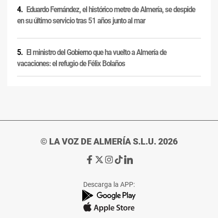
Eduardo Fernández, el histórico metre de Almería, se despide
en su último servicio tras 51 años junto al mar
El ministro del Gobierno que ha vuelto a Almería de
vacaciones: el refugio de Félix Bolaños
© LA VOZ DE ALMERÍA S.L.U. 2026
Ir
Ir
Ir
Ir
Ir
a
a
a
a
a
Facebook
X
Instagram
TikTok
Linkedin
Descarga la APP:
de
de
de
de
de
La
La
La
La
La
Voz
Voz
Voz
Voz
Voz