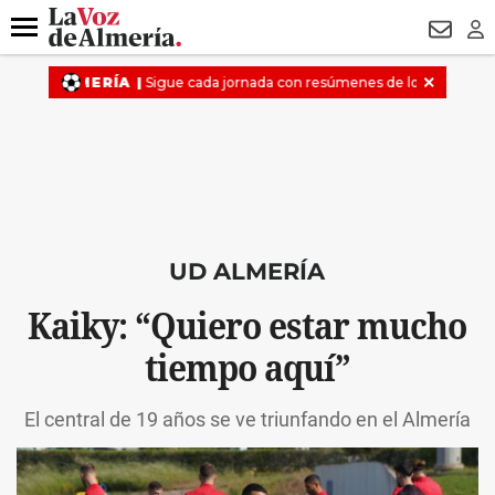
DESTACADO
VOTO FEMENINO
ORGULLO VERA
TRIBUNA
Menú
NEWSL
LO
UD ALMERÍA
Kaiky: “Quiero estar mucho
tiempo aquí”
El central de 19 años se ve triunfando en el Almería