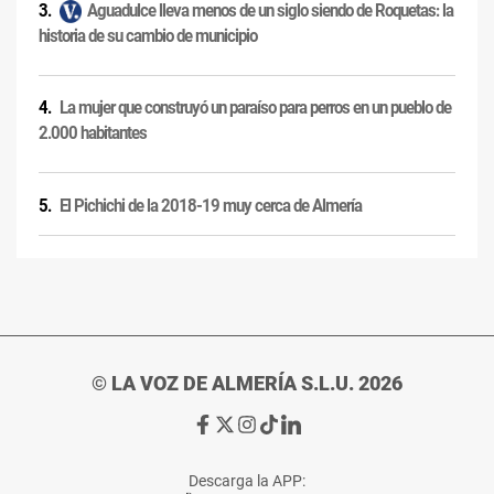
Aguadulce lleva menos de un siglo siendo de Roquetas: la
historia de su cambio de municipio
La mujer que construyó un paraíso para perros en un pueblo de
2.000 habitantes
El Pichichi de la 2018-19 muy cerca de Almería
© LA VOZ DE ALMERÍA S.L.U. 2026
Ir
Ir
Ir
Ir
Ir
a
a
a
a
a
Facebook
X
Instagram
TikTok
Linkedin
Descarga la APP:
de
de
de
de
de