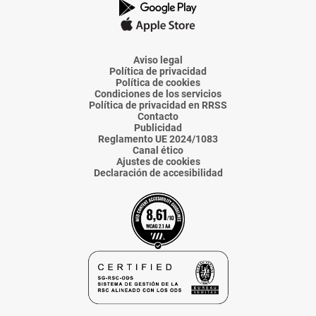
La
La
La
La
La
Voz
Voz
Voz
Voz
Voz
de
de
de
de
de
Almería
Almería
Almería
Almería
Almería
Aviso legal
Política de privacidad
Política de cookies
Condiciones de los servicios
Política de privacidad en RRSS
Contacto
Publicidad
Reglamento UE 2024/1083
Canal ético
Ajustes de cookies
Declaración de accesibilidad