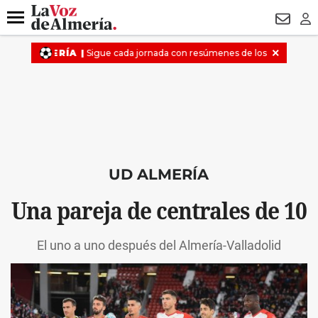
DESTACADO
VOTO FEMENINO
ORGULLO VERA
TRIBUNA
Menú
NEWSL
LO
UD ALMERÍA
Una pareja de centrales de 10
El uno a uno después del Almería-Valladolid