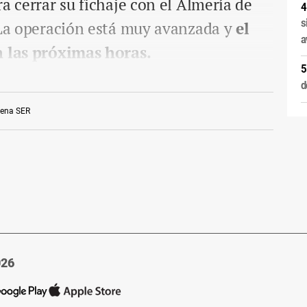
a cerrar su fichaje con el Almería de
s
. La operación está muy avanzada y
el
a
n las próximas horas.
d
ena SER
026