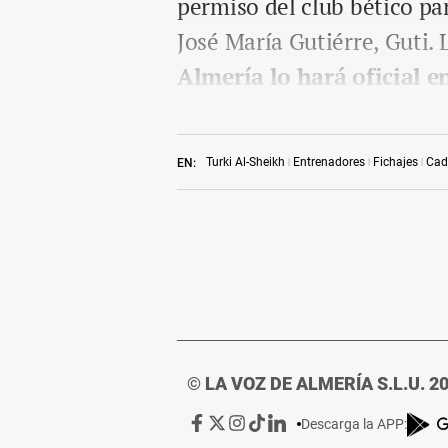
permiso del club bético par
José María Gutiérre, Guti
Almería lo hará oficial e
Turki Al-Sheikh
Entrenadores
Fichajes
Cad
EN:
© LA VOZ DE ALMERÍA S.L.U. 2
Ir
Ir
Ir
Ir
Ir
Descarga la APP:
a
a
a
a
a