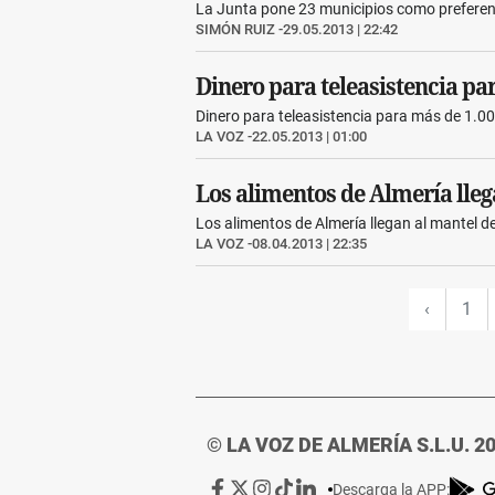
La Junta pone 23 municipios como preferen
SIMÓN RUIZ
29.05.2013 | 22:42
Dinero para teleasistencia pa
Dinero para teleasistencia para más de 1.0
LA VOZ
22.05.2013 | 01:00
Los alimentos de Almería lleg
Los alimentos de Almería llegan al mantel d
LA VOZ
08.04.2013 | 22:35
‹
1
© LA VOZ DE ALMERÍA S.L.U. 2
Ir
Ir
Ir
Ir
Ir
Descarga la APP: