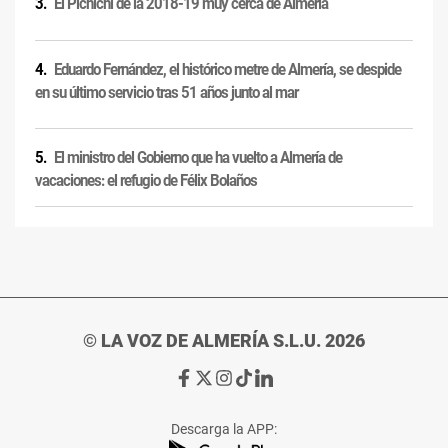
El Pichichi de la 2018-19 muy cerca de Almería
Eduardo Fernández, el histórico metre de Almería, se despide
en su último servicio tras 51 años junto al mar
El ministro del Gobierno que ha vuelto a Almería de
vacaciones: el refugio de Félix Bolaños
© LA VOZ DE ALMERÍA S.L.U. 2026
Ir
Ir
Ir
Ir
Ir
a
a
a
a
a
Facebook
X
Instagram
TikTok
Linkedin
Descarga la APP:
de
de
de
de
de