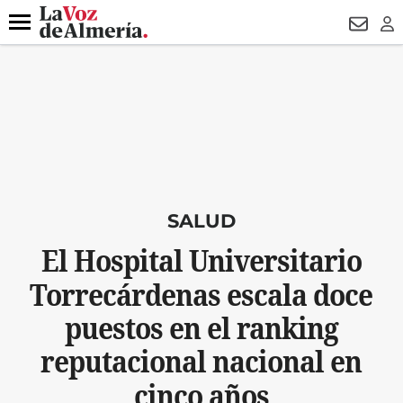
DESTACADO
VOTO FEMENINO
ORGULLO VERA
TRIBUNA
Menú
NEWSL
LO
SALUD
El Hospital Universitario
Torrecárdenas escala doce
puestos en el ranking
reputacional nacional en
cinco años