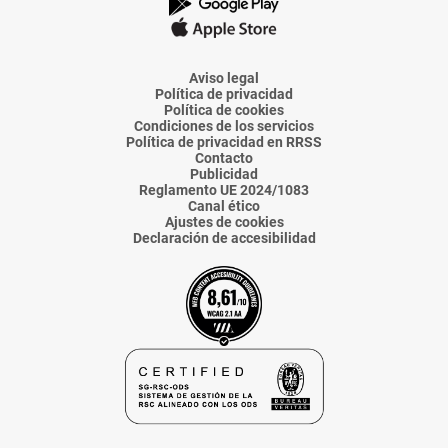
La
La
La
La
La
Voz
Voz
Voz
Voz
Voz
de
de
de
de
de
Almería
Almería
Almería
Almería
Almería
Aviso legal
Política de privacidad
Política de cookies
Condiciones de los servicios
Política de privacidad en RRSS
Contacto
Publicidad
Reglamento UE 2024/1083
Canal ético
Ajustes de cookies
Declaración de accesibilidad