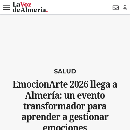
DESTACADO
VOTO FEMENINO
ORGULLO VERA
TRIBUNA
Menú
NEWSL
LO
SALUD
EmocionArte 2026 llega a
Almería: un evento
transformador para
aprender a gestionar
emociones