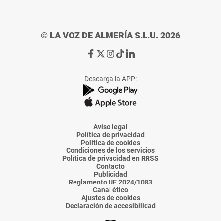
© LA VOZ DE ALMERÍA S.L.U. 2026
Ir
Ir
Ir
Ir
Ir
a
a
a
a
a
Facebook
X
Instagram
TikTok
Linkedin
Descarga la APP:
de
de
de
de
de
La
La
La
La
La
Voz
Voz
Voz
Voz
Voz
de
de
de
de
de
Almería
Almería
Almería
Almería
Almería
Aviso legal
Política de privacidad
Política de cookies
Condiciones de los servicios
Política de privacidad en RRSS
Contacto
Publicidad
Reglamento UE 2024/1083
Canal ético
Ajustes de cookies
Declaración de accesibilidad