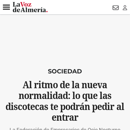
DESTACADO
VOTO FEMENINO
ORGULLO VERA
TRIBUNA
Menú
NEWSL
LO
SOCIEDAD
Al ritmo de la nueva
normalidad: lo que las
discotecas te podrán pedir al
entrar
La Federación de Empresarios de Ocio Nocturno