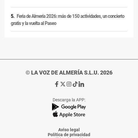
Feria de Almería 2026: más de 150 actividades, un concierto
gratis y la vuelta al Paseo
© LA VOZ DE ALMERÍA S.L.U. 2026
Ir
Ir
Ir
Ir
Ir
a
a
a
a
a
Facebook
X
Instagram
TikTok
Linkedin
Descarga la APP:
de
de
de
de
de
La
La
La
La
La
Voz
Voz
Voz
Voz
Voz
de
de
de
de
de
Almería
Almería
Almería
Almería
Almería
Aviso legal
Política de privacidad