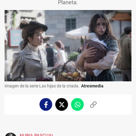
Planeta.
Imagen de la serie Las hijas de la criada.
Atresmedia
Facebook
Twitter
Whatsapp
Copiar
enlace
NURIA PASCUAL