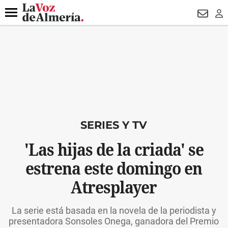
DESTACADO
VOTO FEMENINO
ORGULLO VERA
TRIBUNA
Menú
NEWSL
LO
SERIES Y TV
'Las hijas de la criada' se
estrena este domingo en
Atresplayer
La serie está basada en la novela de la periodista y
presentadora Sonsoles Onega, ganadora del Premio