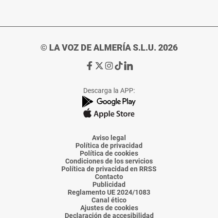
© LA VOZ DE ALMERÍA S.L.U. 2026
Ir
Ir
Ir
Ir
Ir
a
a
a
a
a
Facebook
X
Instagram
TikTok
Linkedin
Descarga la APP:
de
de
de
de
de
La
La
La
La
La
Voz
Voz
Voz
Voz
Voz
de
de
de
de
de
Almería
Almería
Almería
Almería
Almería
Aviso legal
Política de privacidad
Política de cookies
Condiciones de los servicios
Política de privacidad en RRSS
Contacto
Publicidad
Reglamento UE 2024/1083
Canal ético
Ajustes de cookies
Declaración de accesibilidad