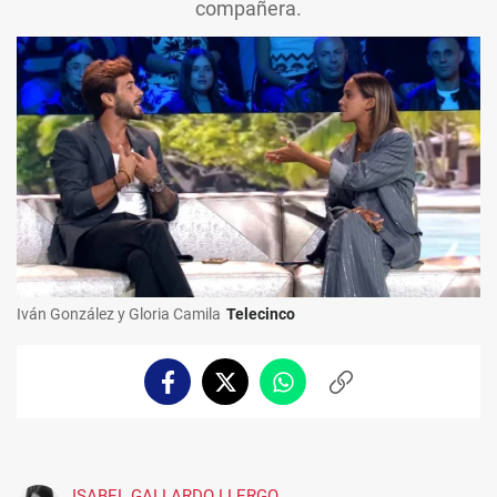
compañera.
Iván González y Gloria Camila
Telecinco
Facebook
Twitter
Whatsapp
Copiar
enlace
ISABEL GALLARDO LLERGO