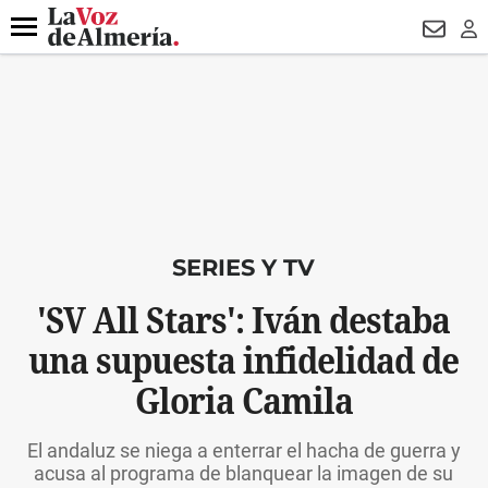
DESTACADO
VOTO FEMENINO
ORGULLO VERA
TRIBUNA
Menú
NEWSL
LO
SERIES Y TV
'SV All Stars': Iván destaba
una supuesta infidelidad de
Gloria Camila
El andaluz se niega a enterrar el hacha de guerra y
acusa al programa de blanquear la imagen de su