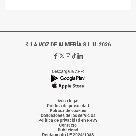
© LA VOZ DE ALMERÍA S.L.U. 2026
Ir
Ir
Ir
Ir
Ir
a
a
a
a
a
Facebook
X
Instagram
TikTok
Linkedin
Descarga la APP:
de
de
de
de
de
La
La
La
La
La
Voz
Voz
Voz
Voz
Voz
de
de
de
de
de
Almería
Almería
Almería
Almería
Almería
Aviso legal
Política de privacidad
Política de cookies
Condiciones de los servicios
Política de privacidad en RRSS
Contacto
Publicidad
Reglamento UE 2024/1083