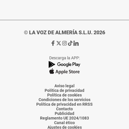
© LA VOZ DE ALMERÍA S.L.U. 2026
Ir
Ir
Ir
Ir
Ir
a
a
a
a
a
Facebook
X
Instagram
TikTok
Linkedin
Descarga la APP:
de
de
de
de
de
La
La
La
La
La
Voz
Voz
Voz
Voz
Voz
de
de
de
de
de
Almería
Almería
Almería
Almería
Almería
Aviso legal
Política de privacidad
Política de cookies
Condiciones de los servicios
Política de privacidad en RRSS
Contacto
Publicidad
Reglamento UE 2024/1083
Canal ético
Ajustes de cookies