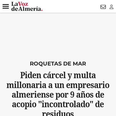
DESTACADO
MACROOPERACIÓN
FERIA
TURISMO
JUI
Menú
NEWSL
LO
ROQUETAS DE MAR
Piden cárcel y multa
millonaria a un empresario
almeriense por 9 años de
acopio "incontrolado" de
residuos