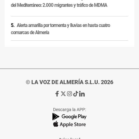
del Mediterráneo: 2.000 migrantes y tráfico de MDMA
Alerta amarilla por tormenta y lluvias en hasta cuatro
comarcas de Almería
© LA VOZ DE ALMERÍA S.L.U. 2026
Ir
Ir
Ir
Ir
Ir
a
a
a
a
a
Facebook
X
Instagram
TikTok
Linkedin
Descarga la APP:
de
de
de
de
de
La
La
La
La
La
Voz
Voz
Voz
Voz
Voz
de
de
de
de
de
Almería
Almería
Almería
Almería
Almería