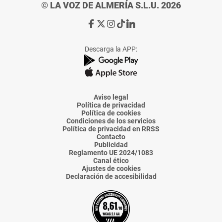
© LA VOZ DE ALMERÍA S.L.U. 2026
Ir
Ir
Ir
Ir
Ir
a
a
a
a
a
Facebook
X
Instagram
TikTok
Linkedin
Descarga la APP:
de
de
de
de
de
La
La
La
La
La
Voz
Voz
Voz
Voz
Voz
de
de
de
de
de
Almería
Almería
Almería
Almería
Almería
Aviso legal
Política de privacidad
Política de cookies
Condiciones de los servicios
Política de privacidad en RRSS
Contacto
Publicidad
Reglamento UE 2024/1083
Canal ético
Ajustes de cookies
Declaración de accesibilidad