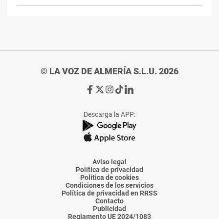
© LA VOZ DE ALMERÍA S.L.U. 2026
Ir
Ir
Ir
Ir
Ir
a
a
a
a
a
Facebook
X
Instagram
TikTok
Linkedin
Descarga la APP:
de
de
de
de
de
La
La
La
La
La
Voz
Voz
Voz
Voz
Voz
de
de
de
de
de
Almería
Almería
Almería
Almería
Almería
Aviso legal
Política de privacidad
Política de cookies
Condiciones de los servicios
Política de privacidad en RRSS
Contacto
Publicidad
Reglamento UE 2024/1083