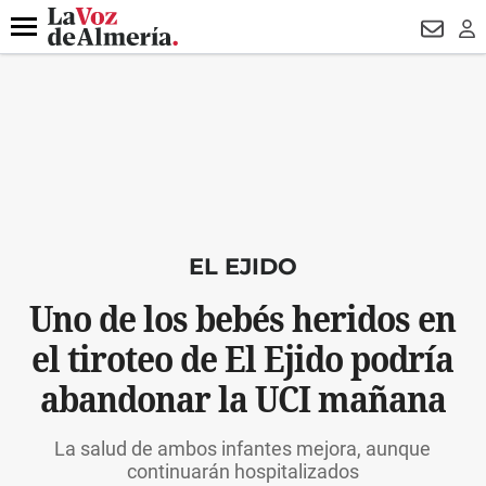
DESTACADO
FALLECIDO GENOVESES
ECLIPSE
MANUEL 
Menú
NEWSL
LO
EL EJIDO
Uno de los bebés heridos en
el tiroteo de El Ejido podría
abandonar la UCI mañana
La salud de ambos infantes mejora, aunque
continuarán hospitalizados