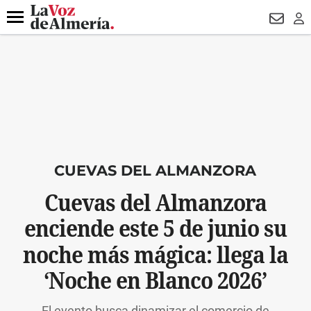
DESTACADO
MACROOPERACIÓN
FERIA
TURISMO
JUI
Menú
NEWSL
LO
CUEVAS DEL ALMANZORA
Cuevas del Almanzora
enciende este 5 de junio su
noche más mágica: llega la
‘Noche en Blanco 2026’
El evento busca dinamizar el comercio de