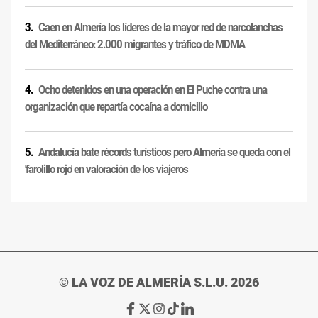
Caen en Almería los líderes de la mayor red de narcolanchas
del Mediterráneo: 2.000 migrantes y tráfico de MDMA
Ocho detenidos en una operación en El Puche contra una
organización que repartía cocaína a domicilio
Andalucía bate récords turísticos pero Almería se queda con el
'farolillo rojo' en valoración de los viajeros
© LA VOZ DE ALMERÍA S.L.U. 2026
Ir
Ir
Ir
Ir
Ir