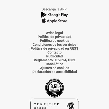
a
a
a
a
a
Facebook
X
Instagram
TikTok
Linkedin
Descarga la APP:
de
de
de
de
de
La
La
La
La
La
Voz
Voz
Voz
Voz
Voz
de
de
de
de
de
Almería
Almería
Almería
Almería
Almería
Aviso legal
Política de privacidad
Política de cookies
Condiciones de los servicios
Política de privacidad en RRSS
Contacto
Publicidad
Reglamento UE 2024/1083
Canal ético
Ajustes de cookies
Declaración de accesibilidad