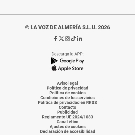
© LA VOZ DE ALMERÍA S.L.U. 2026
Ir
Ir
Ir
Ir
Ir
a
a
a
a
a
Facebook
X
Instagram
TikTok
Linkedin
Descarga la APP:
de
de
de
de
de
La
La
La
La
La
Voz
Voz
Voz
Voz
Voz
de
de
de
de
de
Almería
Almería
Almería
Almería
Almería
Aviso legal
Política de privacidad
Política de cookies
Condiciones de los servicios
Política de privacidad en RRSS
Contacto
Publicidad
Reglamento UE 2024/1083
Canal ético
Ajustes de cookies
Declaración de accesibilidad