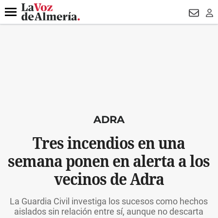
DESTACADO
VOTO FEMENINO
ORGULLO VERA
TRIBUNA
Menú
NEWSL
LO
ADRA
Tres incendios en una
semana ponen en alerta a los
vecinos de Adra
La Guardia Civil investiga los sucesos como hechos
aislados sin relación entre sí, aunque no descarta