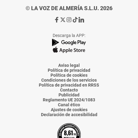
© LA VOZ DE ALMERÍA S.L.U. 2026
Ir
Ir
Ir
Ir
Ir
a
a
a
a
a
Facebook
X
Instagram
TikTok
Linkedin
Descarga la APP:
de
de
de
de
de
La
La
La
La
La
Voz
Voz
Voz
Voz
Voz
de
de
de
de
de
Almería
Almería
Almería
Almería
Almería
Aviso legal
Política de privacidad
Política de cookies
Condiciones de los servicios
Política de privacidad en RRSS
Contacto
Publicidad
Reglamento UE 2024/1083
Canal ético
Ajustes de cookies
Declaración de accesibilidad