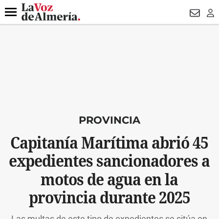
DESTACADO
VOTO FEMENINO
ORGULLO VERA
TRIBUNA
Menú
NEWSL
LO
PROVINCIA
Capitanía Marítima abrió 45
expedientes sancionadores a
motos de agua en la
provincia durante 2025
Las multas de este tipo de expedientes se sitúa en