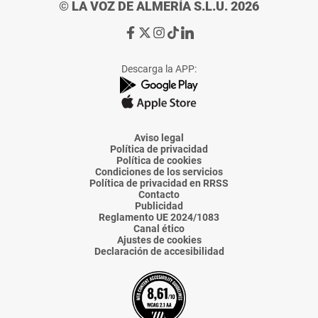
© LA VOZ DE ALMERÍA S.L.U. 2026
Ir
Ir
Ir
Ir
Ir
a
a
a
a
a
Facebook
X
Instagram
TikTok
Linkedin
Descarga la APP:
de
de
de
de
de
La
La
La
La
La
Voz
Voz
Voz
Voz
Voz
de
de
de
de
de
Almería
Almería
Almería
Almería
Almería
Aviso legal
Política de privacidad
Política de cookies
Condiciones de los servicios
Política de privacidad en RRSS
Contacto
Publicidad
Reglamento UE 2024/1083
Canal ético
Ajustes de cookies
Declaración de accesibilidad