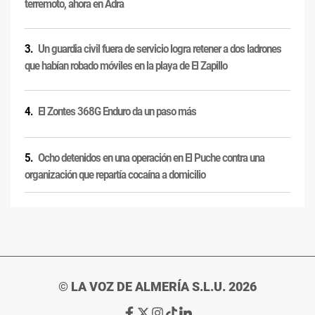
terremoto, ahora en Adra
Un guardia civil fuera de servicio logra retener a dos ladrones
que habían robado móviles en la playa de El Zapillo
El Zontes 368G Enduro da un paso más
Ocho detenidos en una operación en El Puche contra una
organización que repartía cocaína a domicilio
© LA VOZ DE ALMERÍA S.L.U. 2026
Ir
Ir
Ir
Ir
Ir