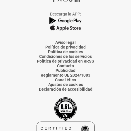
a
a
a
a
a
Facebook
X
Instagram
TikTok
Linkedin
Descarga la APP:
de
de
de
de
de
La
La
La
La
La
Voz
Voz
Voz
Voz
Voz
de
de
de
de
de
Almería
Almería
Almería
Almería
Almería
Aviso legal
Política de privacidad
Política de cookies
Condiciones de los servicios
Política de privacidad en RRSS
Contacto
Publicidad
Reglamento UE 2024/1083
Canal ético
Ajustes de cookies
Declaración de accesibilidad