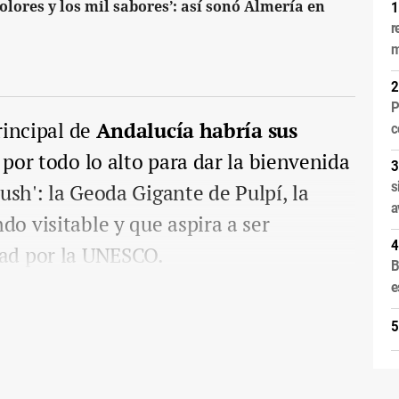
colores y los mil sabores’: así sonó Almería en
r
m
P
rincipal de
Andalucía habría sus
c
s
por todo lo alto para dar la bienvenida
s
ush': la Geoda Gigante de Pulpí, la
a
o visitable y que aspira a ser
ad por la UNESCO.
B
e