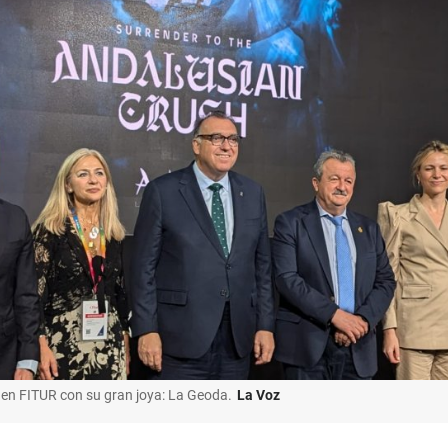
a en FITUR con su gran joya: La Geoda.
La Voz