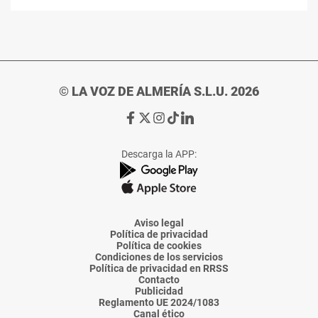
© LA VOZ DE ALMERÍA S.L.U. 2026
Ir
Ir
Ir
Ir
Ir
a
a
a
a
a
Facebook
X
Instagram
TikTok
Linkedin
Descarga la APP:
de
de
de
de
de
La
La
La
La
La
Voz
Voz
Voz
Voz
Voz
de
de
de
de
de
Almería
Almería
Almería
Almería
Almería
Aviso legal
Política de privacidad
Política de cookies
Condiciones de los servicios
Política de privacidad en RRSS
Contacto
Publicidad
Reglamento UE 2024/1083
Canal ético