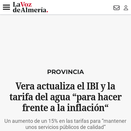
DESTACADO
MACROOPERACIÓN
FERIA
TURISMO
JUI
Menú
NEWSL
LO
PROVINCIA
Vera actualiza el IBI y la
tarifa del agua “para hacer
frente a la inflación“
Un aumento de un 15% en las tarifas para “mantener
unos servicios públicos de calidad”