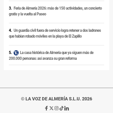
Feria de Almería 2026: más de 150 actividades, un concierto
gratis y la vuelta al Paseo
Un guardia civil fuera de servicio logra retener a dos ladrones
que habían robado móviles en la playa de El Zapillo
La casa histórica de Almería que ya siguen más de
200.000 personas: así avanza su gran reforma
© LA VOZ DE ALMERÍA S.L.U. 2026
Ir
Ir
Ir
Ir
Ir