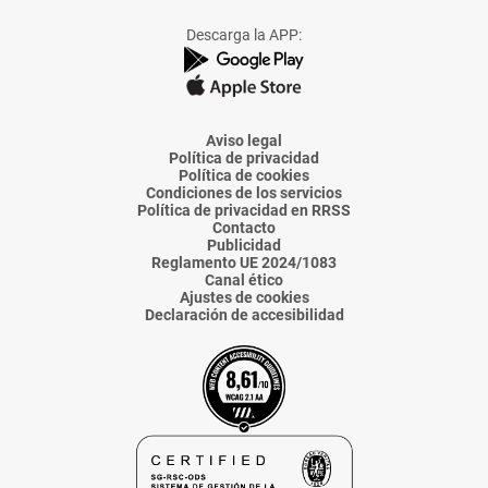
a
a
a
a
a
Facebook
X
Instagram
TikTok
Linkedin
Descarga la APP:
de
de
de
de
de
La
La
La
La
La
Voz
Voz
Voz
Voz
Voz
de
de
de
de
de
Almería
Almería
Almería
Almería
Almería
Aviso legal
Política de privacidad
Política de cookies
Condiciones de los servicios
Política de privacidad en RRSS
Contacto
Publicidad
Reglamento UE 2024/1083
Canal ético
Ajustes de cookies
Declaración de accesibilidad