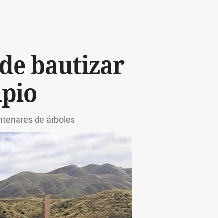
ede bautizar
ipio
ntenares de árboles