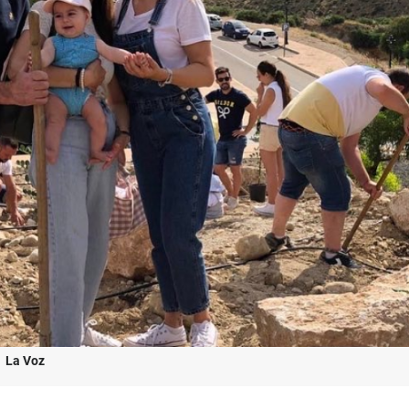
.
La Voz