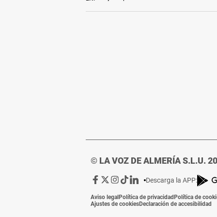
© LA VOZ DE ALMERÍA S.L.U. 2
Ir
Ir
Ir
Ir
Ir
Descarga la APP:
a
a
a
a
a
Aviso legal
Política de privacidad
Política de cook
Facebook
X
Instagram
TikTok
Linkedin
Ajustes de cookies
Declaración de accesibilidad
de
de
de
de
de