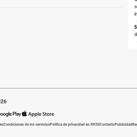
s
i
d
026
ies
Condiciones de los servicios
Política de privacidad en RRSS
Contacto
Publicidad
Re