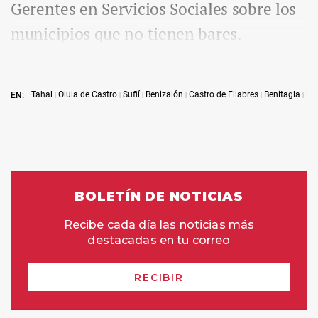
Gerentes en Servicios Sociales sobre los
municipios que no tienen bares.
Tahal
Olula de Castro
Suflí
Benizalón
Castro de Filabres
Benitagla
Ba
EN: