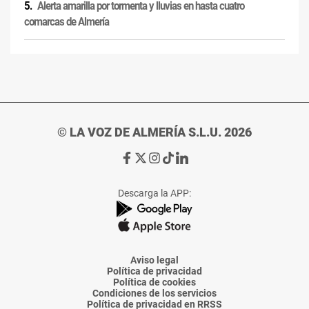
Alerta amarilla por tormenta y lluvias en hasta cuatro
comarcas de Almería
© LA VOZ DE ALMERÍA S.L.U. 2026
Ir
Ir
Ir
Ir
Ir
a
a
a
a
a
Facebook
X
Instagram
TikTok
Linkedin
Descarga la APP:
de
de
de
de
de
La
La
La
La
La
Voz
Voz
Voz
Voz
Voz
de
de
de
de
de
Almería
Almería
Almería
Almería
Almería
Aviso legal
Política de privacidad
Política de cookies
Condiciones de los servicios
Política de privacidad en RRSS