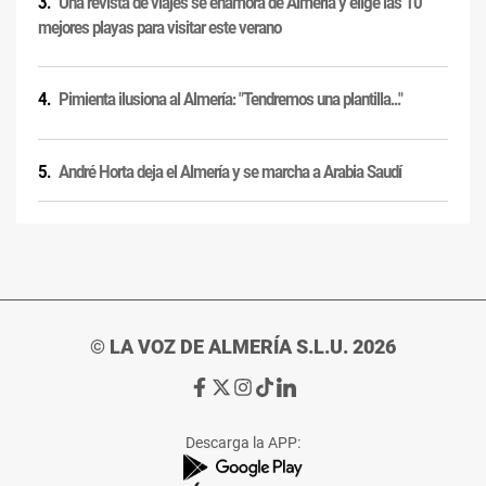
Una revista de viajes se enamora de Almería y elige las 10
mejores playas para visitar este verano
Pimienta ilusiona al Almería: "Tendremos una plantilla..."
André Horta deja el Almería y se marcha a Arabia Saudí
© LA VOZ DE ALMERÍA S.L.U. 2026
Ir
Ir
Ir
Ir
Ir
a
a
a
a
a
Facebook
X
Instagram
TikTok
Linkedin
Descarga la APP:
de
de
de
de
de
La
La
La
La
La