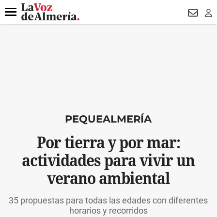
DESTACADO
ROBOS
PREGÓN BISBAL
CONDENADOS
Menú
NEWSL
LO
PEQUEALMERÍA
Por tierra y por mar:
actividades para vivir un
verano ambiental
35 propuestas para todas las edades con diferentes
horarios y recorridos