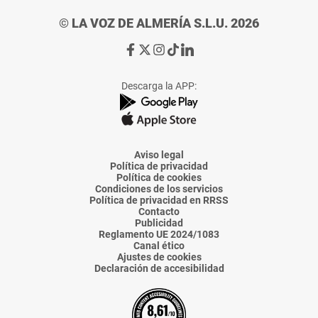
© LA VOZ DE ALMERÍA S.L.U. 2026
Ir
Ir
Ir
Ir
Ir
a
a
a
a
a
Facebook
X
Instagram
TikTok
Linkedin
Descarga la APP:
de
de
de
de
de
La
La
La
La
La
Voz
Voz
Voz
Voz
Voz
de
de
de
de
de
Almería
Almería
Almería
Almería
Almería
Aviso legal
Política de privacidad
Política de cookies
Condiciones de los servicios
Política de privacidad en RRSS
Contacto
Publicidad
Reglamento UE 2024/1083
Canal ético
Ajustes de cookies
Declaración de accesibilidad